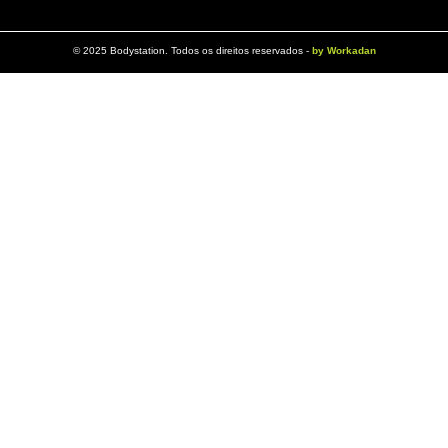
©️ 2025 Bodystation. Todos os direitos reservados -
by Workadan